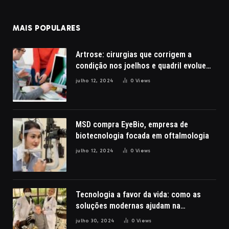
MAIS POPULARES
Artrose: cirurgias que corrigem a
condição nos joelhos e quadril evoluem
com a robótica
julho 12, 2024
0
Views
MSD compra EyeBio, empresa de
biotecnologia focada em oftalmologia
julho 12, 2024
0
Views
Tecnologia a favor da vida: como as
soluções modernas ajudam na
reabilitação de pacientes com lesões
julho 30, 2024
0
Views
cerebrais, por Nathalia Belletato