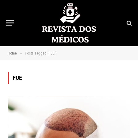
»
Home
Posts Tagged "FUE"
FUE