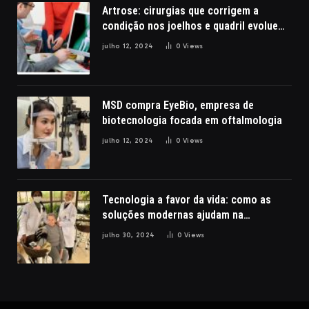
Artrose: cirurgias que corrigem a
condição nos joelhos e quadril evoluem
com a robótica
julho 12, 2024
0
Views
MSD compra EyeBio, empresa de
biotecnologia focada em oftalmologia
julho 12, 2024
0
Views
Tecnologia a favor da vida: como as
soluções modernas ajudam na
reabilitação de pacientes com lesões
julho 30, 2024
0
Views
cerebrais, por Nathalia Belletato