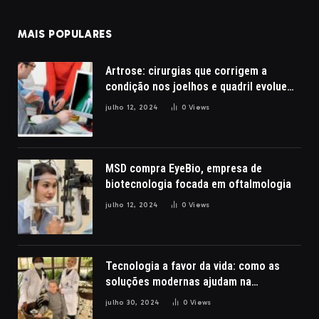
MAIS POPULARES
Artrose: cirurgias que corrigem a
condição nos joelhos e quadril evoluem
com a robótica
julho 12, 2024
0
Views
MSD compra EyeBio, empresa de
biotecnologia focada em oftalmologia
julho 12, 2024
0
Views
Tecnologia a favor da vida: como as
soluções modernas ajudam na
reabilitação de pacientes com lesões
julho 30, 2024
0
Views
cerebrais, por Nathalia Belletato