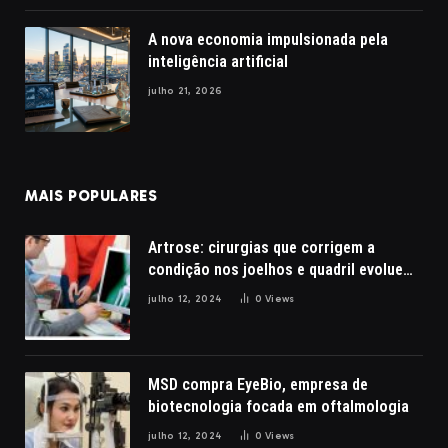
A nova economia impulsionada pela
inteligência artificial
julho 21, 2026
MAIS POPULARES
Artrose: cirurgias que corrigem a
condição nos joelhos e quadril evoluem
com a robótica
julho 12, 2024
0
Views
MSD compra EyeBio, empresa de
biotecnologia focada em oftalmologia
julho 12, 2024
0
Views