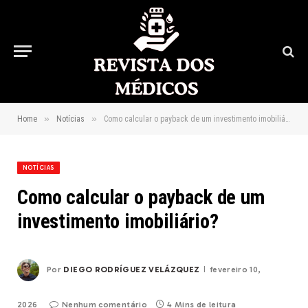
»
»
Home
Notícias
Como calcular o payback de um investimento imobiliário?
NOTÍCIAS
Como calcular o payback de um
investimento imobiliário?
Por
DIEGO RODRÍGUEZ VELÁZQUEZ
fevereiro 10,
2026
Nenhum comentário
4 Mins de leitura