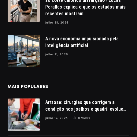
só corte calórico disfarçado? Lucas
Peralles explica o que os estudos mais
recentes mostram
julho 28, 2026
A nova economia impulsionada pela
inteligência artificial
julho 21, 2026
MAIS POPULARES
Artrose: cirurgias que corrigem a
condição nos joelhos e quadril evoluem
com a robótica
julho 12, 2024
0
Views