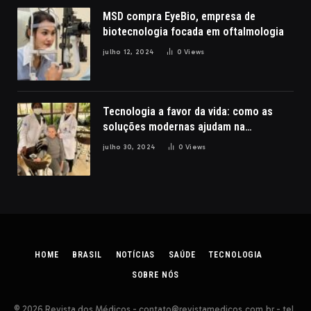
MSD compra EyeBio, empresa de
biotecnologia focada em oftalmologia
julho 12, 2024
0
Views
Tecnologia a favor da vida: como as
soluções modernas ajudam na
reabilitação de pacientes com lesões
julho 30, 2024
0
Views
cerebrais, por Nathalia Belletato
HOME
BRASIL
NOTÍCIAS
SAÚDE
TECNOLOGIA
SOBRE NÓS
© 2026 Revista dos Médicos -
contato@revistamedicos.com.br
- tel.