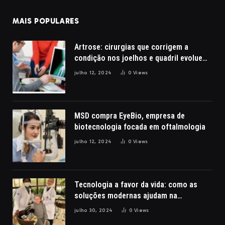
MAIS POPULARES
Artrose: cirurgias que corrigem a
condição nos joelhos e quadril evoluem
com a robótica
julho 12, 2024
0
Views
MSD compra EyeBio, empresa de
biotecnologia focada em oftalmologia
julho 12, 2024
0
Views
Tecnologia a favor da vida: como as
soluções modernas ajudam na
reabilitação de pacientes com lesões
julho 30, 2024
0
Views
cerebrais, por Nathalia Belletato