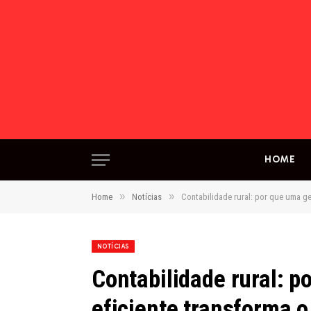
HOME
»
»
Home
Notícias
Contabilidade rural: por que uma ge
NOTÍCIAS
Contabilidade rural: p
eficiente transforma o