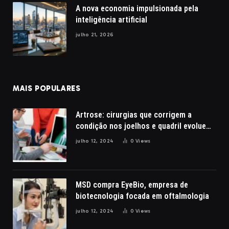
A nova economia impulsionada pela
inteligência artificial
julho 21, 2026
MAIS POPULARES
Artrose: cirurgias que corrigem a
condição nos joelhos e quadril evoluem
com a robótica
julho 12, 2024
0
Views
MSD compra EyeBio, empresa de
biotecnologia focada em oftalmologia
julho 12, 2024
0
Views