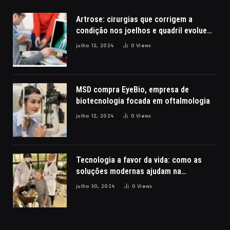
Artrose: cirurgias que corrigem a
condição nos joelhos e quadril evoluem
com a robótica
julho 12, 2024
0
Views
MSD compra EyeBio, empresa de
biotecnologia focada em oftalmologia
julho 12, 2024
0
Views
Tecnologia a favor da vida: como as
soluções modernas ajudam na
reabilitação de pacientes com lesões
julho 30, 2024
0
Views
cerebrais, por Nathalia Belletato