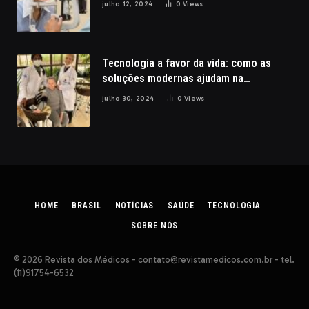
julho 12, 2024
0
Views
Tecnologia a favor da vida: como as
soluções modernas ajudam na
reabilitação de pacientes com lesões
julho 30, 2024
0
Views
cerebrais, por Nathalia Belletato
HOME
BRASIL
NOTÍCIAS
SAÚDE
TECNOLOGIA
SOBRE NÓS
© 2026 Revista dos Médicos -
contato@revistamedicos.com.br
- tel.
(11)91754-6532