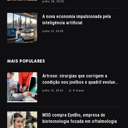
julho 28, 2026
A nova economia impulsionada pela
inteligência artificial
julho 21, 2026
MAIS POPULARES
Artrose: cirurgias que corrigem a
condição nos joelhos e quadril evoluem
com a robótica
julho 12, 2024
0
Views
MSD compra EyeBio, empresa de
biotecnologia focada em oftalmologia