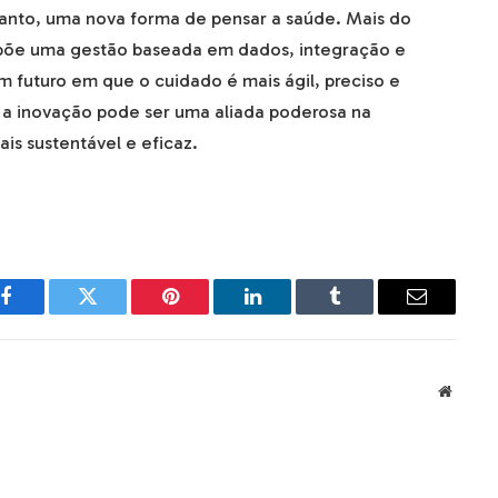
rtanto, uma nova forma de pensar a saúde. Mais do
põe uma gestão baseada em dados, integração e
m futuro em que o cuidado é mais ágil, preciso e
a inovação pode ser uma aliada poderosa na
s sustentável e eficaz.
Facebook
Twitter
Pinterest
LinkedIn
Tumblr
Email
Websit