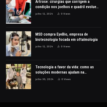
Artrose: cirurgias que corrigem a
condição nos joelhos e quadril evoluem
com a robótica
julho 12, 2024
0
Views
MSD compra EyeBio, empresa de
biotecnologia focada em oftalmologia
julho 12, 2024
0
Views
Tecnologia a favor da vida: como as
soluções modernas ajudam na
reabilitação de pacientes com lesões
julho 30, 2024
0
Views
cerebrais, por Nathalia Belletato