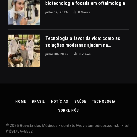
biotecnologia focada em oftalmologia
julho 12, 2024
0
Views
Tecnologia a favor da vida: como as
soluções modernas ajudam na
reabilitação de pacientes com lesões
julho 30, 2024
0
Views
cerebrais, por Nathalia Belletato
HOME
BRASIL
NOTÍCIAS
SAÚDE
TECNOLOGIA
SOBRE NÓS
© 2026 Revista dos Médicos -
contato@revistamedicos.com.br
- tel.
(11)91754-6532