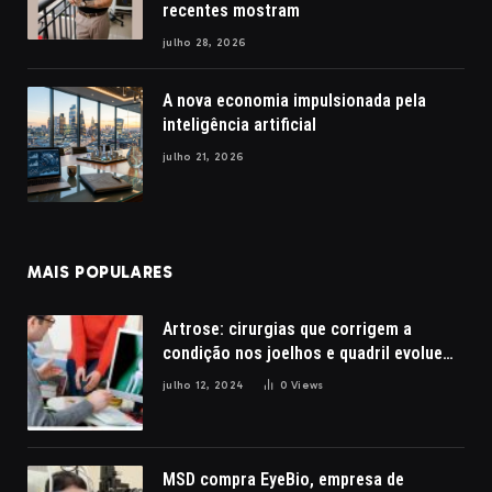
recentes mostram
julho 28, 2026
A nova economia impulsionada pela
inteligência artificial
julho 21, 2026
MAIS POPULARES
Artrose: cirurgias que corrigem a
condição nos joelhos e quadril evoluem
com a robótica
julho 12, 2024
0
Views
MSD compra EyeBio, empresa de