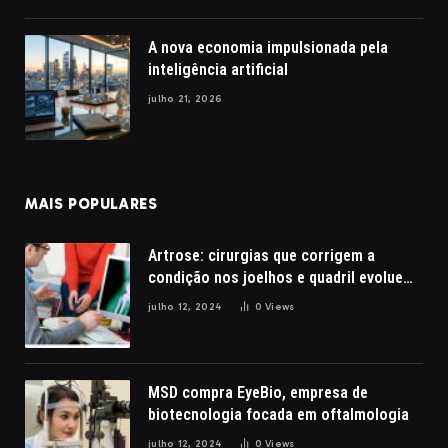
A nova economia impulsionada pela
inteligência artificial
julho 21, 2026
MAIS POPULARES
Artrose: cirurgias que corrigem a
condição nos joelhos e quadril evoluem
com a robótica
julho 12, 2024
0
Views
MSD compra EyeBio, empresa de
biotecnologia focada em oftalmologia
julho 12, 2024
0
Views