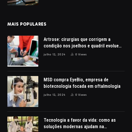
MAIS POPULARES
Artrose: cirurgias que corrigem a
condição nos joelhos e quadril evoluem
com a robótica
julho 12, 2024
0
Views
MSD compra EyeBio, empresa de
biotecnologia focada em oftalmologia
julho 12, 2024
0
Views
Tecnologia a favor da vida: como as
soluções modernas ajudam na