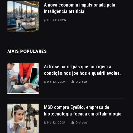
A nova economia impulsionada pela
inteligência artificial
julho 21, 2026
MAIS POPULARES
Artrose: cirurgias que corrigem a
condição nos joelhos e quadril evoluem
com a robótica
julho 12, 2024
0
Views
MSD compra EyeBio, empresa de
biotecnologia focada em oftalmologia
julho 12, 2024
0
Views